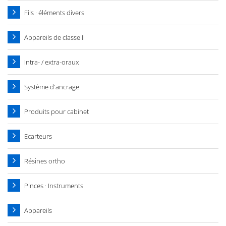
Fils · éléments divers
Appareils de classe II
Intra- / extra-oraux
Système d'ancrage
Produits pour cabinet
Ecarteurs
Résines ortho
Pinces · Instruments
Appareils