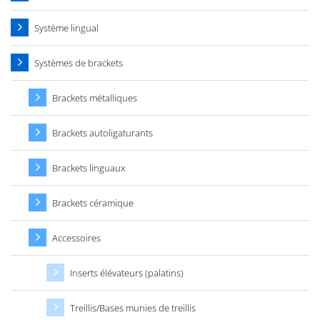
Système lingual
Systèmes de brackets
Brackets métalliques
Brackets autoligaturants
Brackets linguaux
Brackets céramique
Accessoires
Inserts élévateurs (palatins)
Treillis/Bases munies de treillis