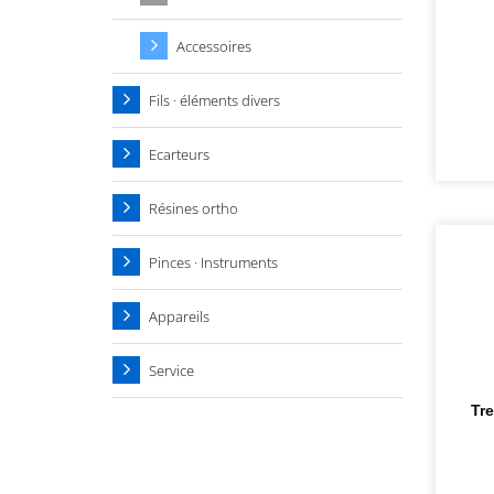
Accessoires
Fils · éléments divers
Ecarteurs
Résines ortho
Pinces · Instruments
Appareils
Service
Tre