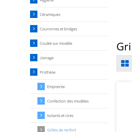
Hygiène
Céramiques
Couronnes et bridges
Gri
Coulée sur modèle
Usinage
Prothèse
Empreinte
Confection des modèles
Isolants et cires
Grilles de renfort