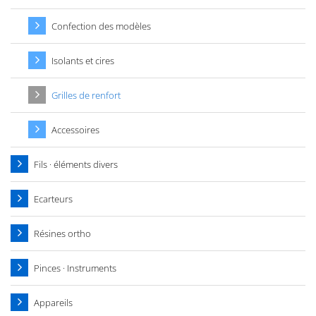
Confection des modèles
Isolants et cires
Grilles de renfort
Accessoires
Fils · éléments divers
Ecarteurs
Résines ortho
Pinces · Instruments
Appareils