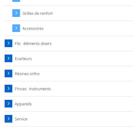
Grilles de renfort
Accessoires
Fils · éléments divers
Ecarteurs
Résines ortho
Pinces · Instruments
Appareils
Service