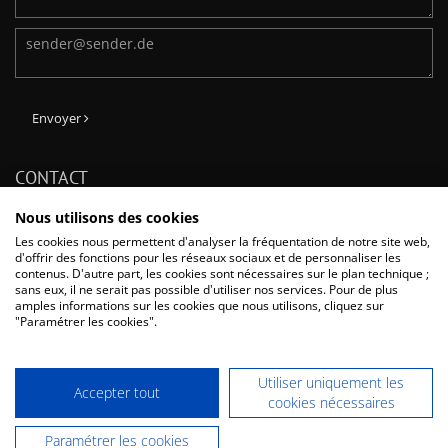
Envoyer
CONTACT
Phone: + 33 (0) 1 64 11 26 26
Nous utilisons des cookies
Fax: + 33 (0) 1 60 17 43 47
Les cookies nous permettent d'analyser la fréquentation de notre site web,
E-Mail:
info@dentaurum.fr
d'offrir des fonctions pour les réseaux sociaux et de personnaliser les
contenus. D'autre part, les cookies sont nécessaires sur le plan technique ;
Dentaurum France SAS
sans eux, il ne serait pas possible d'utiliser nos services. Pour de plus
Boulevard du Courcerin / Allée des Voyageurs CS 60068, 77437 Marne-
amples informations sur les cookies que nous utilisons, cliquez sur
La-Vallée Cedex 2, France
"Paramétrer les cookies".
Utiliser uniquement les
Accepter tout
cookies nécessaires
- Tous les prix s'entendent hors TVA -
Indications légales
-
Politique de
Paramétrer les cookies