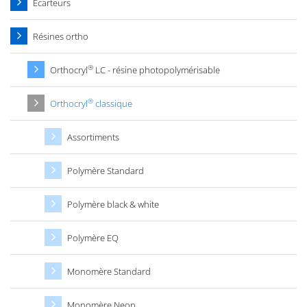
Ecarteurs
Résines ortho
®
Orthocryl
LC - résine photopolymérisable
®
Orthocryl
classique
Assortiments
Polymère Standard
Polymère black & white
Polymère EQ
Monomère Standard
Monomère Neon