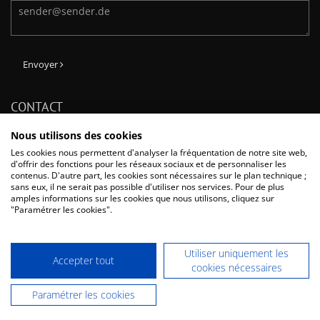
Envoyer
CONTACT
Phone: + 33 (0) 1 64 11 26 26
Nous utilisons des cookies
Fax: + 33 (0) 1 60 17 43 47
Les cookies nous permettent d'analyser la fréquentation de notre site web,
E-Mail:
info@dentaurum.fr
d'offrir des fonctions pour les réseaux sociaux et de personnaliser les
contenus. D'autre part, les cookies sont nécessaires sur le plan technique ;
Dentaurum France SAS
sans eux, il ne serait pas possible d'utiliser nos services. Pour de plus
Boulevard du Courcerin / Allée des Voyageurs CS 60068, 77437 Marne-
amples informations sur les cookies que nous utilisons, cliquez sur
La-Vallée Cedex 2, France
"Paramétrer les cookies".
Utiliser uniquement les
Accepter tout
cookies nécessaires
- Tous les prix s'entendent hors TVA -
Indications légales
-
Politique de
Paramétrer les cookies
confidentialité
-
CGV
-
Mentions légales
-
DENTAURUM France SAS