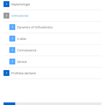
Implantologie
Orthodontie
Dynamics of Orthodontics
o-atlas
Connaissance
Service
Prothèse dentaire