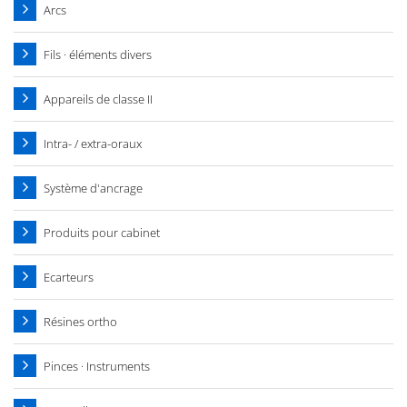
Arcs
Fils · éléments divers
Appareils de classe II
Intra- / extra-oraux
Système d'ancrage
Produits pour cabinet
Ecarteurs
Résines ortho
Pinces · Instruments