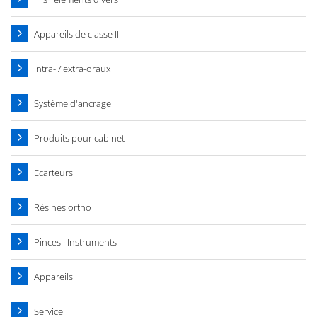
Appareils de classe II
Intra- / extra-oraux
Système d'ancrage
Produits pour cabinet
Ecarteurs
Résines ortho
Pinces · Instruments
Appareils
Service