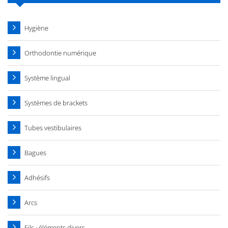
Hygiène
Orthodontie numérique
Système lingual
Systèmes de brackets
Tubes vestibulaires
Bagues
Adhésifs
Arcs
Fils · éléments divers