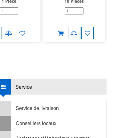
1 Pièce
10 Pièces
10 
Service
Service de livraison
Conseillers locaux