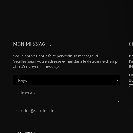
MON MESSAGE...
C
"Vous pouvez nous faire parvenir un message ici.
Ph
Veuillez saisir votre adresse e-mail dans le deuxième champ
Fa
afin d'envoyer le message."
E-
D
Bo
77
Envoyer