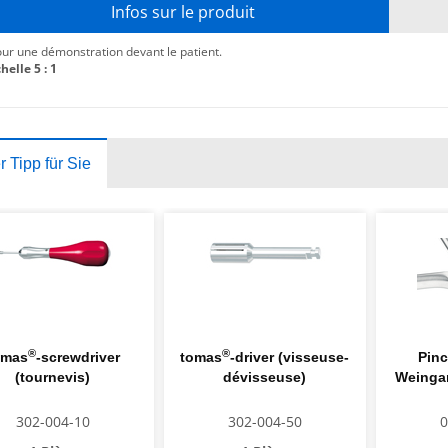
Infos sur le produit
ur une démonstration devant le patient.
helle 5 : 1
 Tipp für Sie
®
®
omas
-screwdriver
tomas
-driver (visseuse-
Pinc
(tournevis)
dévisseuse)
Weingar
302-004-10
302-004-50
0