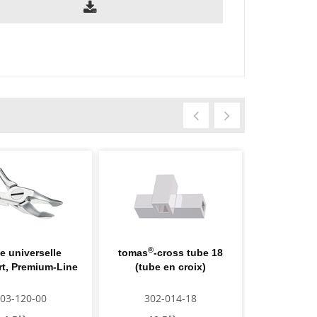
®
®
e universelle
tomas
-cross tube 18
tomas
-
t, Premium-Line
(tube en croix)
round (tub
03-120-00
302-014-18
302-