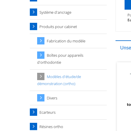
Système d'ancrage
Po
Ec
Produits pour cabinet
Fabrication du modèle
Unser
Boîtes pour appareils
d'orthodontie
Modèles d'étude/de
démonstration (ortho)
Divers
t
Ecarteurs
Résines ortho