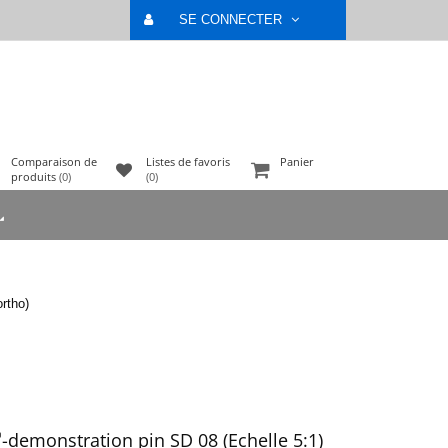
SE CONNECTER
Comparaison de
Listes de favoris
Panier
produits
(0)
(0)
rtho)
®
-demonstration pin SD 08 (Echelle 5:1)