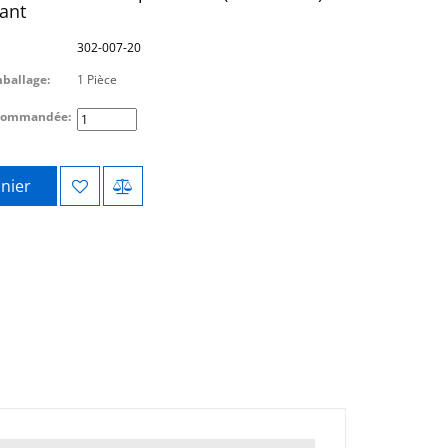
ant
302-007-20
mballage:
1 Pièce
 commandée:
nier