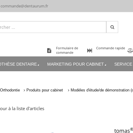
commande@dentaurum.fr
Formulaire de
Commande rapide
commande
OTHÈSE DENTAIRE
MARKETING POUR CABINET
SERVICE
Orthodontie
Produits pour cabinet
Modèles d'étude/de démonstration (o
our à la liste d'articles
tomas