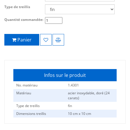
Type de treillis
Quantité commandée:
Panier
Infos sur le produit
No. matériau
1.4301
Matériau
acier inoxydable, doré (24
carats)
Type de treillis
fin
Dimensions treillis
10 cm x 10 cm