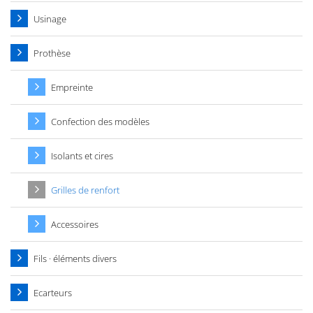
Usinage
Prothèse
Empreinte
Confection des modèles
Isolants et cires
Grilles de renfort
Accessoires
Fils · éléments divers
Ecarteurs