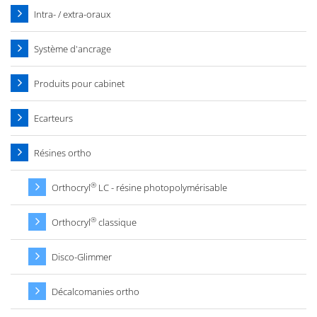
Intra- / extra-oraux
Système d'ancrage
Produits pour cabinet
Ecarteurs
Résines ortho
®
Orthocryl
LC - résine photopolymérisable
®
Orthocryl
classique
Disco-Glimmer
Décalcomanies ortho