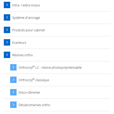
Intra- / extra-oraux
Système d'ancrage
Produits pour cabinet
Ecarteurs
Résines ortho
®
Orthocryl
LC - résine photopolymérisable
®
Orthocryl
classique
Disco-Glimmer
Décalcomanies ortho