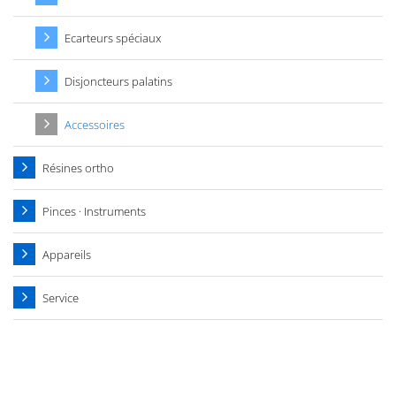
Ecarteurs spéciaux
Disjoncteurs palatins
Accessoires
Résines ortho
Pinces · Instruments
Appareils
Service