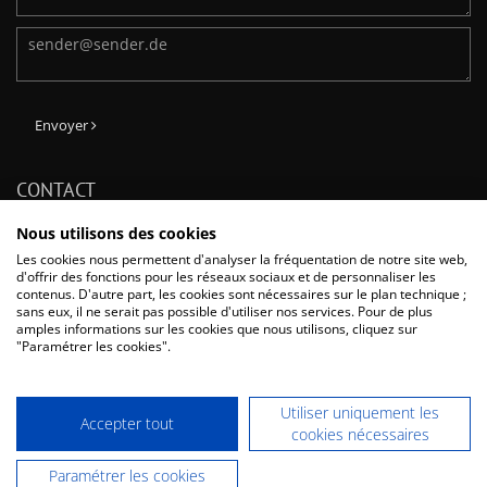
Envoyer
CONTACT
Phone: + 33 (0) 1 64 11 26 26
Nous utilisons des cookies
Fax: + 33 (0) 1 60 17 43 47
Les cookies nous permettent d'analyser la fréquentation de notre site web,
E-Mail:
info@dentaurum.fr
d'offrir des fonctions pour les réseaux sociaux et de personnaliser les
contenus. D'autre part, les cookies sont nécessaires sur le plan technique ;
Dentaurum France SAS
sans eux, il ne serait pas possible d'utiliser nos services. Pour de plus
Boulevard du Courcerin / Allée des Voyageurs CS 60068, 77437 Marne-
amples informations sur les cookies que nous utilisons, cliquez sur
La-Vallée Cedex 2, France
"Paramétrer les cookies".
Utiliser uniquement les
Accepter tout
cookies nécessaires
- Tous les prix s'entendent hors TVA -
Indications légales
-
Politique de
Paramétrer les cookies