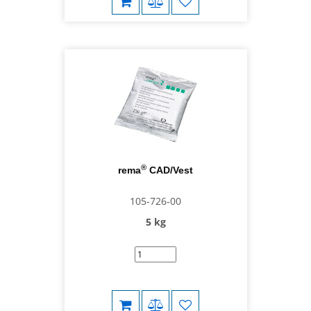
®
rema
CAD/Vest
105-726-00
5 kg