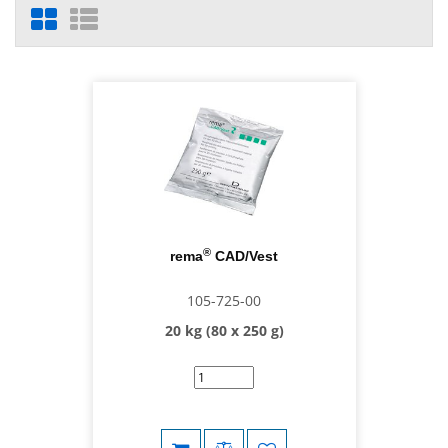
®
rema
CAD/Vest
105-725-00
20 kg (80 x 250 g)