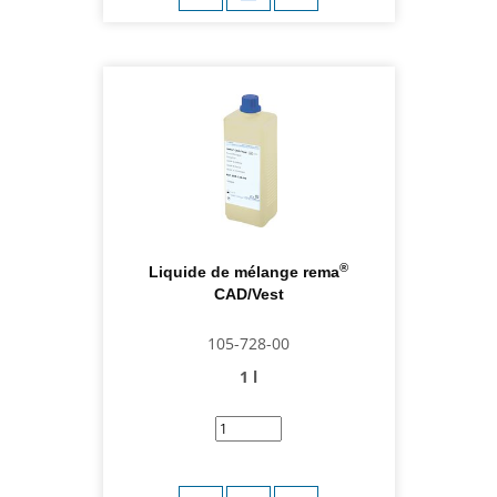
®
Liquide de mélange rema
CAD/Vest
105-728-00
1 l