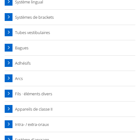
Système lingual
Systèmes de brackets
Tubes vestibulaires
Bagues
Adhésifs
Arcs
Fils · éléments divers
Appareils de classe II
Intra- / extra-oraux
Système d'ancrage