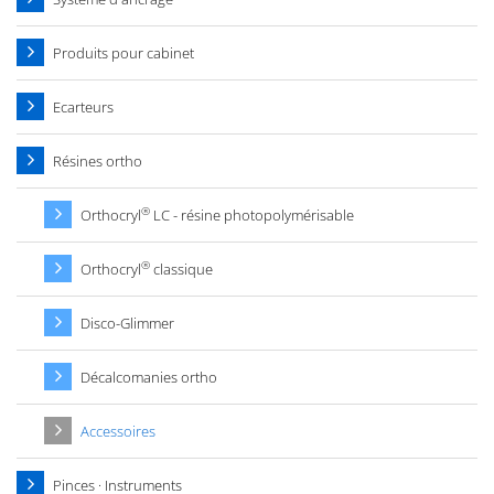
Produits pour cabinet
Ecarteurs
Résines ortho
®
Orthocryl
LC - résine photopolymérisable
®
Orthocryl
classique
Disco-Glimmer
Décalcomanies ortho
Accessoires
Pinces · Instruments